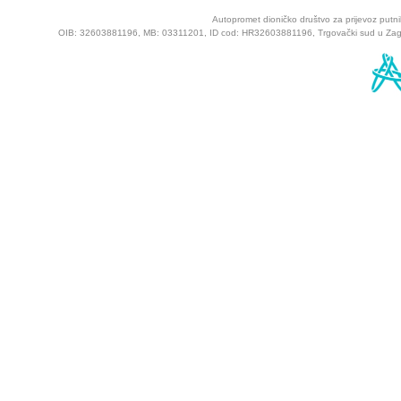
Autopromet dioničko društvo za prijevoz putnik
OIB: 32603881196, MB: 03311201, ID cod: HR32603881196, Trgovački sud u Zagreb