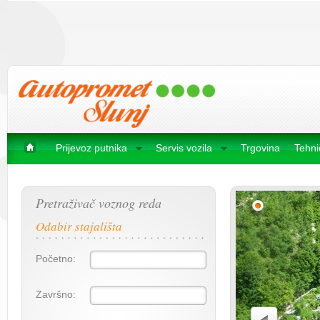
Prijevoz putnika
Servis vozila
Trgovina
Tehni
Pretraživač voznog reda
Odabir stajališta
Početno:
Završno: