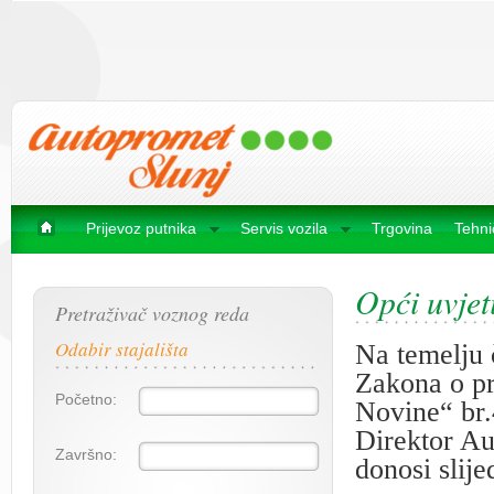
Prijevoz putnika
Servis vozila
Trgovina
Tehni
Opći uvjet
Pretraživač voznog reda
Odabir stajališta
Na temelju č
Zakona o p
Početno:
Novine“ br.4
Direktor Au
Završno:
donosi slije