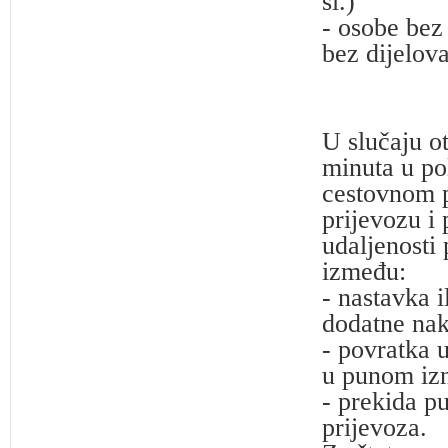
sl.)
- osobe bez
bez dijelova
U slučaju ot
minuta u po
cestovnom 
prijevozu i
udaljenosti
između:
- nastavka 
dodatne nak
- povratka 
u punom izn
- prekida p
prijevoza.