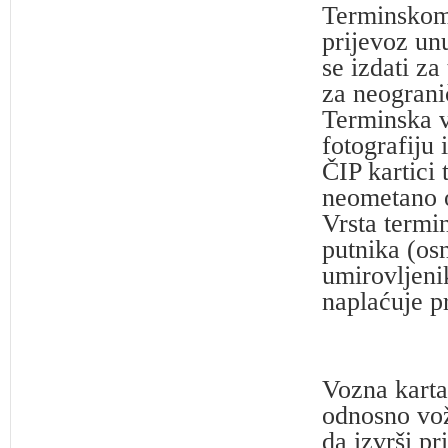
Terminskom
prijevoz un
se izdati za
za neogranič
Terminska v
fotografiju 
ČIP kartici 
neometano o
Vrsta termin
putnika (osn
umirovljenik
naplaćuje p
Vozna karta
odnosno vož
da izvrši pr