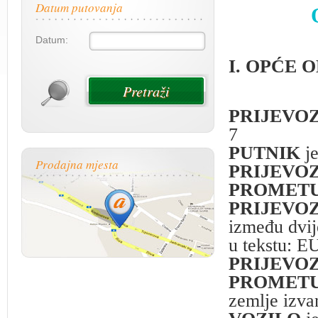
Datum putovanja
Datum:
I. OPĆE 
PRIJEVO
7
PUTNIK
je
Prodajna mjesta
PRIJEVO
PROMET
PRIJEVO
između dvije
u tekstu: E
PRIJEVO
PROMET
zemlje izv