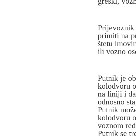
greški, voz
Prijevoznik
primiti na 
štetu imovi
ili vozno os
Putnik je o
kolodvoru o
na liniji i
odnosno staj
Putnik može
kolodvoru o
voznom red
Putnik se t