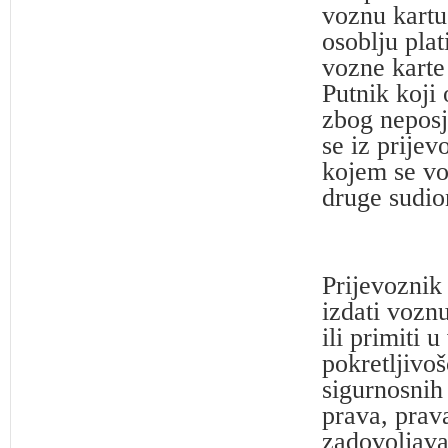
voznu kart
osoblju pla
vozne karte 
Putnik koji 
zbog neposj
se iz prije
kojem se vo
druge sudio
Prijevoznik 
izdati voznu
ili primiti 
pokretljivo
sigurnosni
prava, prav
zadovoljava