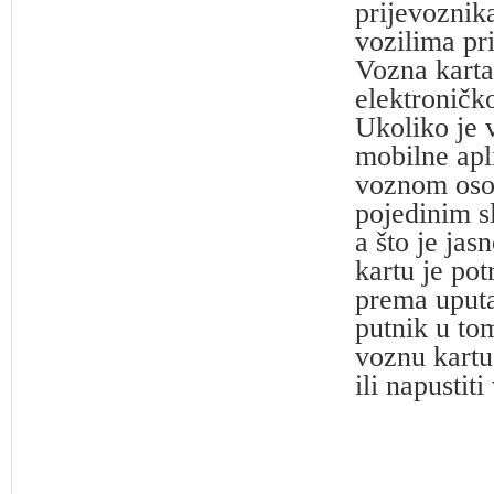
prijevoznika
vozilima pr
Vozna karta
elektroničk
Ukoliko je v
mobilne apl
voznom osob
pojedinim s
a što je ja
kartu je po
prema uputa
putnik u to
voznu kartu
ili napustiti