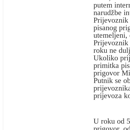
putem inter
narudžbe int
Prijevoznik
pisanog prig
utemeljeni, 
Prijevoznik
roku ne dul
Ukoliko pri
primitka pi
prigovor Mi
Putnik se o
prijevoznik
prijevoza k
U roku od 5
prigovor, o