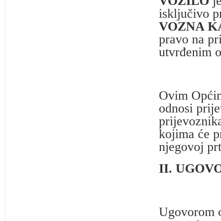
VOZILO
je
isključivo p
VOZNA K
pravo na pr
utvrđenim o
Ovim Općim
odnosi prije
prijevoznik
kojima će pr
njegovoj prt
II. UGOV
Ugovorom o 