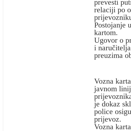
prevesti pu
relaciji po
prijevozniku
Postojanje 
kartom.
Ugovor o pr
i naručitelj
preuzima ob
Vozna karta
javnom lini
prijevoznika
je dokaz sk
police osig
prijevoz.
Vozna karta