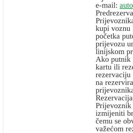
e-mail:
aut
Predrezerva
Prijevoznik
kupi voznu k
početka put
prijevozu u
linijskom pr
Ako putnik 
kartu ili re
rezervaciju
na rezervira
prijevoznik
Rezervacija 
Prijevoznik
izmijeniti b
čemu se obv
važećom re