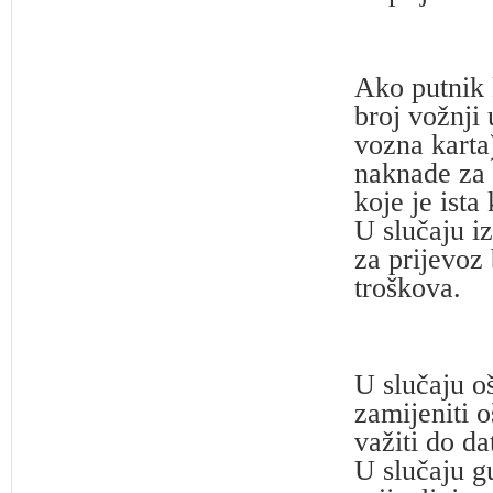
Ako putnik 
broj vožnj
vozna karta
naknade za 
koje je ista
U slučaju i
za prijevoz
troškova.
U slučaju o
zamijeniti 
važiti do d
U slučaju g