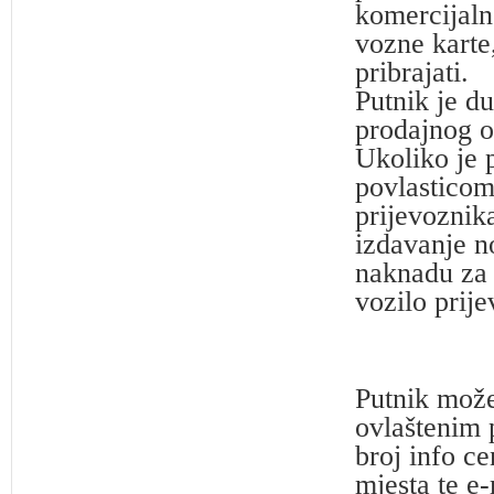
komercijaln
vozne karte
pribrajati.
Putnik je d
prodajnog o
Ukoliko je 
povlasticom
prijevoznika
izdavanje no
naknadu za 
vozilo prij
Putnik može
ovlaštenim 
broj info c
mjesta te e