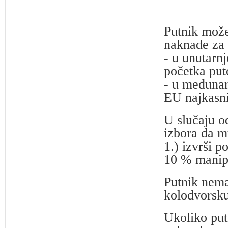
Putnik može
naknade za 
- u unutarnj
početka put
- u međunar
EU najkasnij
U slučaju o
izbora da m
1.) izvrši 
10 % manipu
Putnik nema
kolodvorsku
Ukoliko put