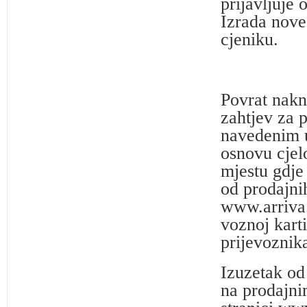
prijavljuje
Izrada nove
cjeniku.
Povrat nakna
zahtjev za 
navedenim u
osnovu cjel
mjestu gdje
od prodajni
www.arriva.
voznoj karti
prijevoznik
Izuzetak od
na prodajni