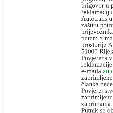
prigovor u 
reklamaciju
Autotrans u
zaštitu pot
prijevoznika
putem e-mai
prostorije A
51000 Rijek
Povjerenstv
reklamacije
e-maila
aut
zaprimljene
članka neće
Povjerenstv
zaprimljenu
zaprimanja 
Putnik se o