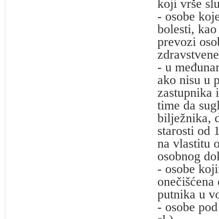
koji vrše s
- osobe koj
bolesti, ka
prevozi oso
zdravstvene
- u međunar
ako nisu u p
zastupnika i
time da sug
bilježnika,
starosti od 
na vlastitu
osobnog do
- osobe koji
onečišćena 
putnika u vo
- osobe pod