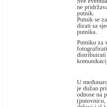
Sve eventua
ne pridržav
putnik.
Putnik se za
dizati sa sj
putnika.
Putniku za 
fotografira
distribuirat
komunikacij
U međunarod
je dužan pr
odnose na p
(putovnicu,
državi i sl.