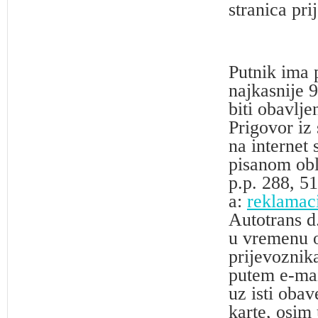
stranica pr
Putnik ima 
najkasnije 
biti obavlje
Prigovor iz
na internet 
pisanom obl
p.p. 288, 5
a:
reklamac
Autotrans d
u vremenu od
prijevoznik
putem e-mai
uz isti obav
karte, osim 