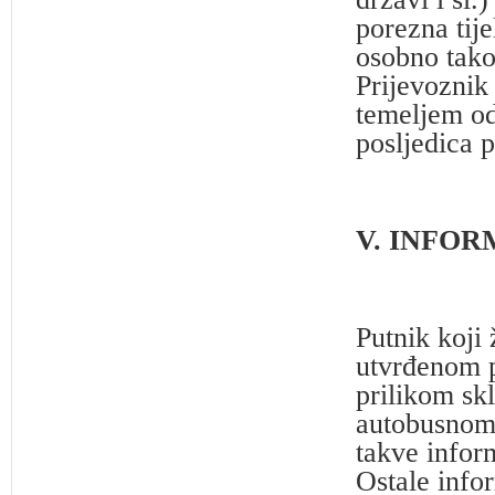
porezna tije
osobno tako
Prijevoznik 
temeljem od
posljedica 
V. INFOR
Putnik koji 
utvrđenom p
prilikom sk
autobusnom 
takve inform
Ostale info