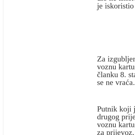
je iskoristi
Za izgubljen
voznu kartu
članku 8. s
se ne vraća.
Putnik koji
drugog prij
voznu kartu
za prijevoz.