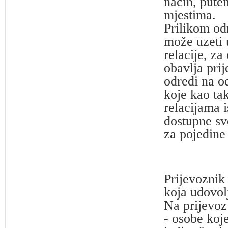
način, putem
mjestima.
Prilikom od
može uzeti 
relacije, za
obavlja pri
odredi na o
koje kao ta
relacijama is
dostupne sv
za pojedine
Prijevoznik 
koja udovol
Na prijevoz
- osobe koj