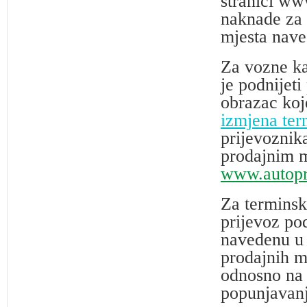
stranici ww
naknade za 
mjesta nave
Za vozne ka
je podnijeti
obrazac koje
izmjena ter
prijevoznika
prodajnim m
www.autop
Za terminsk
prijevoz po
navedenu u 
prodajnih m
odnosno na 
popunjavan