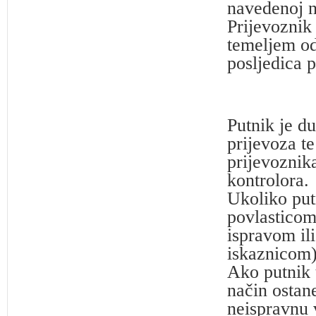
navedenoj n
Prijevoznik 
temeljem od
posljedica p
Putnik je d
prijevoza te
prijevoznik
kontrolora.
Ukoliko put
povlasticom
ispravom il
iskaznicom)
Ako putnik t
način ostane
neispravnu v