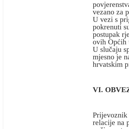
povjerenstv
vezano za p
U vezi s p
pokrenuti su
postupak rj
ovih Općih 
U slučaju s
mjesno je n
hrvatskim p
VI. OBVE
Prijevoznik 
relacije na 