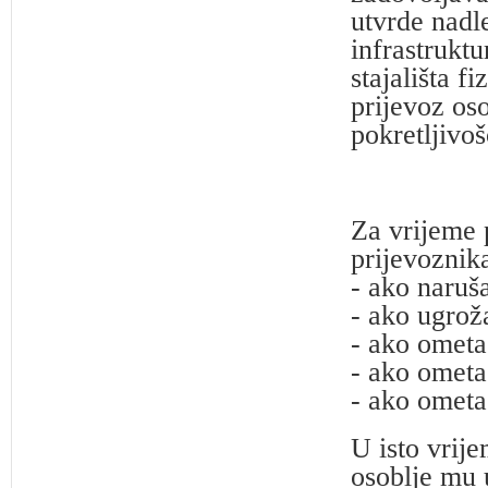
utvrde nadle
infrastrukt
stajališta f
prijevoz os
pokretljivoš
Za vrijeme 
prijevoznika
- ako naruša
- ako ugrož
- ako ometa
- ako ometa
- ako ometa 
U isto vrije
osoblje mu 