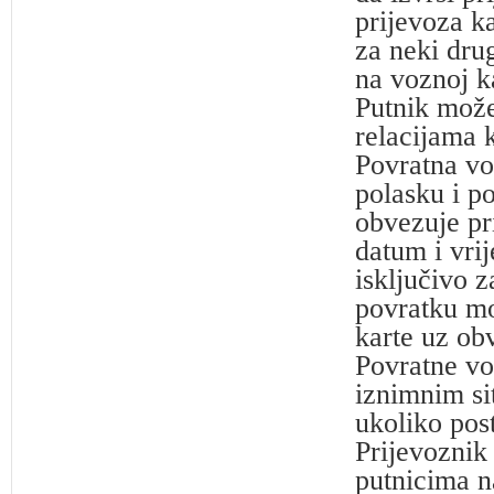
prijevoza ka
za neki dru
na voznoj ka
Putnik može
relacijama 
Povratna vo
polasku i po
obvezuje pr
datum i vri
isključivo z
povratku mo
karte uz ob
Povratne vo
iznimnim si
ukoliko pos
Prijevoznik 
putnicima na