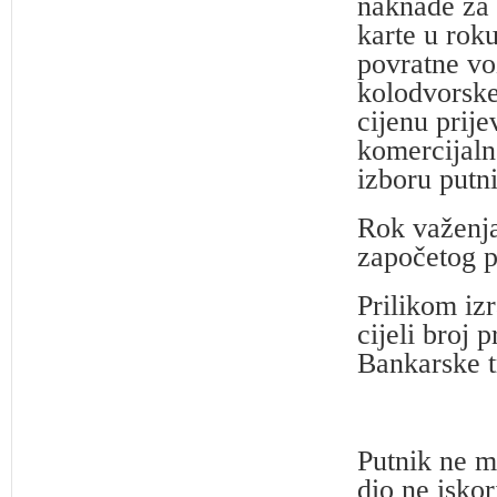
naknade za 
karte u roku
povratne vo
kolodvorske
cijenu prij
komercijaln
izboru putni
Rok važenja
započetog p
Prilikom izr
cijeli broj
Bankarske t
Putnik ne m
dio ne isko