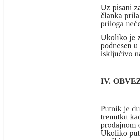
Uz pisani za
članka prila
priloga neć
Ukoliko je 
podnesen u 
isključivo n
IV. OBVE
Putnik je d
trenutku ka
prodajnom o
Ukoliko put