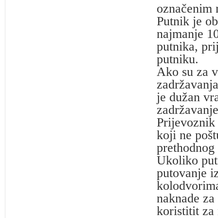
označenim n
Putnik je ob
najmanje 10
putnika, pr
putniku.
Ako su za v
zadržavanja 
je dužan vr
zadržavanje
Prijevoznik 
koji ne poš
prethodnog 
Ukoliko put
putovanje i
kolodvorima
naknade za 
koristitit z