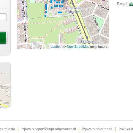
E-mail
:
ak
Leaflet
| ©
OpenStreetMap
contributors
|
|
|
na mjesta
Izjava o ograničenju odgovornosti
Izjava o privatnosti
Politika 