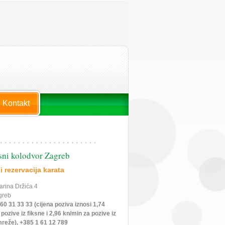
Kontakt
ni kolodvor Zagreb
i rezervacija karata
arina Držića 4
greb
60 31 33 33 (cijena poziva iznosi 1,74
pozive iz fiksne i 2,96 kn/min za pozive iz
reže), +385 1 61 12 789