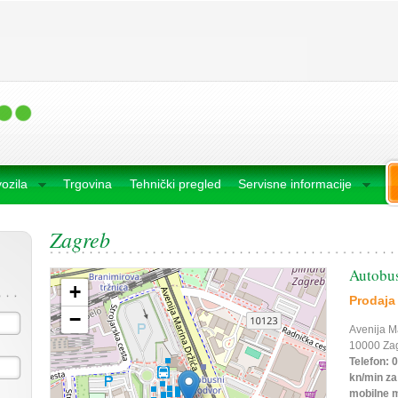
vozila
Trgovina
Tehnički pregled
Servisne informacije
Zagreb
Autobus
+
Prodaja 
−
Avenija M
10000 Za
Telefon: 0
kn/min za 
mobilne m